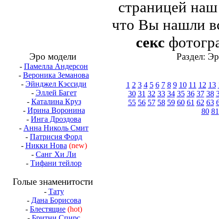
страницей на
что Вы нашли в
секс
фотогра
Эро модели
Раздел: Э
-
Памелла Андерсон
-
Вероника Земанова
-
Эйнджел Кэссиди
1
2
3
4
5
6
7
8
9
10
11
12
13
-
Эллей Багет
30
31
32
33
34
35
36
37
38
-
Каталина Круз
55
56
57
58
59
60
61
62
63
-
Ирина Воронина
80
81
-
Инга Дроздова
-
Анна Николь Смит
-
Патрисия Форд
-
Никки Нова
(new)
-
Санг Хи Ли
-
Тифани тейлор
Голые знаменитости
-
Тату
-
Дана Борисова
-
Блестящие
(hot)
-
Бритни Спирс