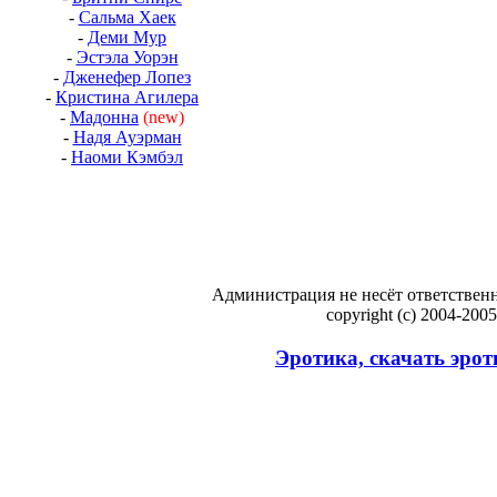
-
Сальма Хаек
-
Деми Мур
-
Эстэла Уорэн
-
Дженефер Лопез
-
Кристина Агилера
-
Мадонна
(new)
-
Надя Ауэрман
-
Наоми Кэмбэл
Администрация не несёт ответственн
copyright (c) 2004-200
Эротика, скачать эрот