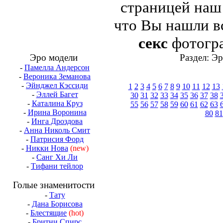
страницей на
что Вы нашли в
секс
фотогра
Эро модели
Раздел: Э
-
Памелла Андерсон
-
Вероника Земанова
-
Эйнджел Кэссиди
1
2
3
4
5
6
7
8
9
10
11
12
13
-
Эллей Багет
30
31
32
33
34
35
36
37
38
-
Каталина Круз
55
56
57
58
59
60
61
62
63
-
Ирина Воронина
80
81
-
Инга Дроздова
-
Анна Николь Смит
-
Патрисия Форд
-
Никки Нова
(new)
-
Санг Хи Ли
-
Тифани тейлор
Голые знаменитости
-
Тату
-
Дана Борисова
-
Блестящие
(hot)
-
Бритни Спирс