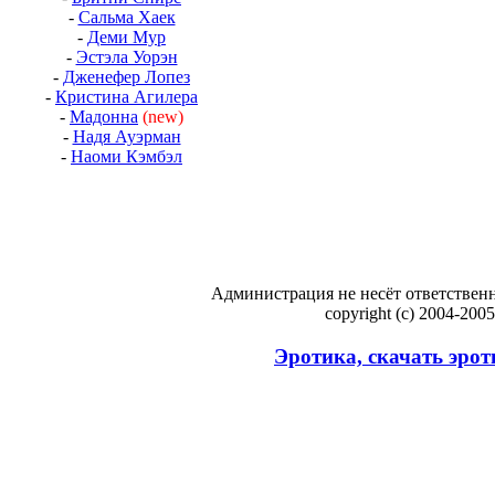
-
Сальма Хаек
-
Деми Мур
-
Эстэла Уорэн
-
Дженефер Лопез
-
Кристина Агилера
-
Мадонна
(new)
-
Надя Ауэрман
-
Наоми Кэмбэл
Администрация не несёт ответственн
copyright (c) 2004-200
Эротика, скачать эрот