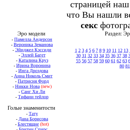
страницей на
что Вы нашли в
секс
фотогра
Эро модели
Раздел: Э
-
Памелла Андерсон
-
Вероника Земанова
-
Эйнджел Кэссиди
1
2
3
4
5
6
7
8
9
10
11
12
13
-
Эллей Багет
30
31
32
33
34
35
36
37
38
-
Каталина Круз
55
56
57
58
59
60
61
62
63
-
Ирина Воронина
80
81
-
Инга Дроздова
-
Анна Николь Смит
-
Патрисия Форд
-
Никки Нова
(new)
-
Санг Хи Ли
-
Тифани тейлор
Голые знаменитости
-
Тату
-
Дана Борисова
-
Блестящие
(hot)
-
Бритни Спирс