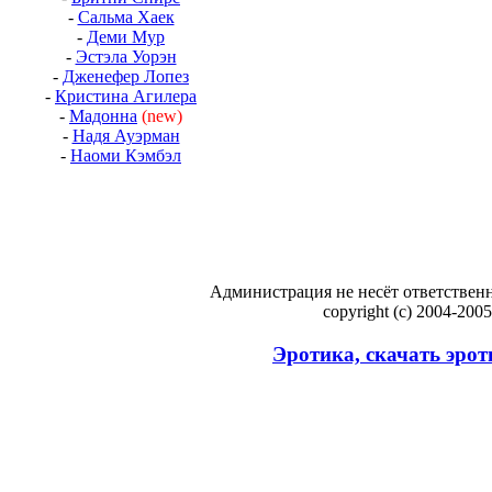
-
Сальма Хаек
-
Деми Мур
-
Эстэла Уорэн
-
Дженефер Лопез
-
Кристина Агилера
-
Мадонна
(new)
-
Надя Ауэрман
-
Наоми Кэмбэл
Администрация не несёт ответственн
copyright (c) 2004-200
Эротика, скачать эрот