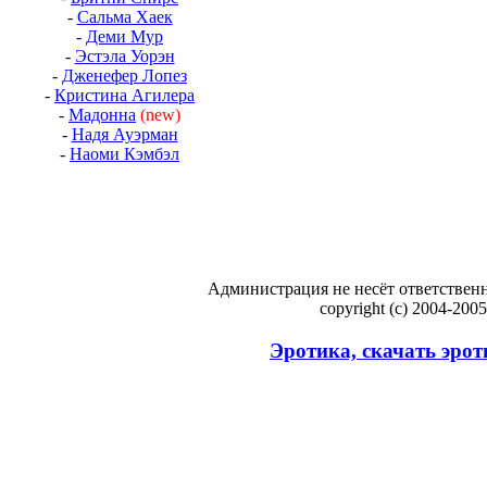
-
Сальма Хаек
-
Деми Мур
-
Эстэла Уорэн
-
Дженефер Лопез
-
Кристина Агилера
-
Мадонна
(new)
-
Надя Ауэрман
-
Наоми Кэмбэл
Администрация не несёт ответственн
copyright (c) 2004-200
Эротика, скачать эрот