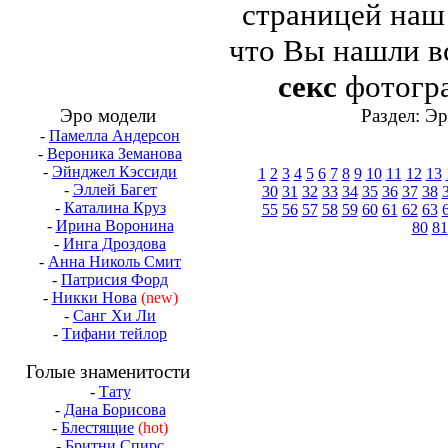
страницей на
что Вы нашли в
секс
фотогра
Эро модели
Раздел: Э
-
Памелла Андерсон
-
Вероника Земанова
-
Эйнджел Кэссиди
1
2
3
4
5
6
7
8
9
10
11
12
13
-
Эллей Багет
30
31
32
33
34
35
36
37
38
-
Каталина Круз
55
56
57
58
59
60
61
62
63
-
Ирина Воронина
80
81
-
Инга Дроздова
-
Анна Николь Смит
-
Патрисия Форд
-
Никки Нова
(new)
-
Санг Хи Ли
-
Тифани тейлор
Голые знаменитости
-
Тату
-
Дана Борисова
-
Блестящие
(hot)
-
Бритни Спирс