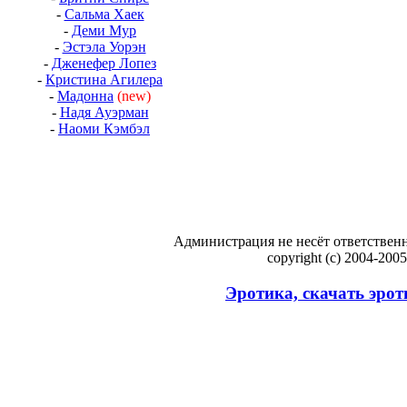
-
Сальма Хаек
-
Деми Мур
-
Эстэла Уорэн
-
Дженефер Лопез
-
Кристина Агилера
-
Мадонна
(new)
-
Надя Ауэрман
-
Наоми Кэмбэл
Администрация не несёт ответственн
copyright (c) 2004-200
Эротика, скачать эрот