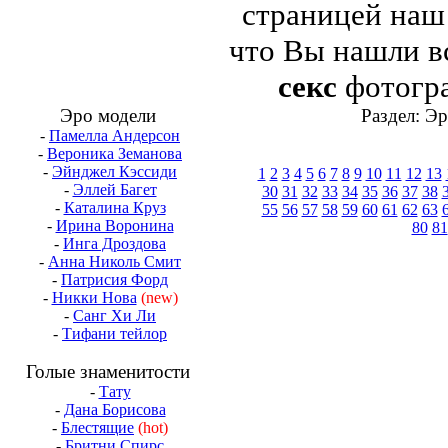
страницей на
что Вы нашли в
секс
фотогра
Эро модели
Раздел: Э
-
Памелла Андерсон
-
Вероника Земанова
-
Эйнджел Кэссиди
1
2
3
4
5
6
7
8
9
10
11
12
13
-
Эллей Багет
30
31
32
33
34
35
36
37
38
-
Каталина Круз
55
56
57
58
59
60
61
62
63
-
Ирина Воронина
80
81
-
Инга Дроздова
-
Анна Николь Смит
-
Патрисия Форд
-
Никки Нова
(new)
-
Санг Хи Ли
-
Тифани тейлор
Голые знаменитости
-
Тату
-
Дана Борисова
-
Блестящие
(hot)
-
Бритни Спирс