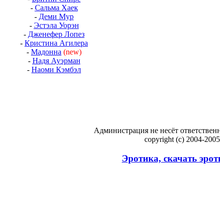
-
Сальма Хаек
-
Деми Мур
-
Эстэла Уорэн
-
Дженефер Лопез
-
Кристина Агилера
-
Мадонна
(new)
-
Надя Ауэрман
-
Наоми Кэмбэл
Администрация не несёт ответственн
copyright (c) 2004-200
Эротика, скачать эрот