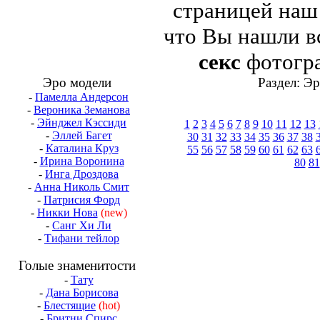
страницей на
что Вы нашли в
секс
фотогра
Эро модели
Раздел: Э
-
Памелла Андерсон
-
Вероника Земанова
-
Эйнджел Кэссиди
1
2
3
4
5
6
7
8
9
10
11
12
13
-
Эллей Багет
30
31
32
33
34
35
36
37
38
-
Каталина Круз
55
56
57
58
59
60
61
62
63
-
Ирина Воронина
80
81
-
Инга Дроздова
-
Анна Николь Смит
-
Патрисия Форд
-
Никки Нова
(new)
-
Санг Хи Ли
-
Тифани тейлор
Голые знаменитости
-
Тату
-
Дана Борисова
-
Блестящие
(hot)
-
Бритни Спирс